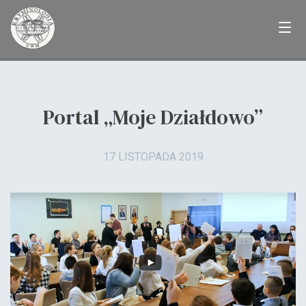
Skip
to
content
Portal „Moje Działdowo”
17 LISTOPADA 2019