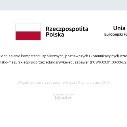
a. Podniesienie kompetencji społecznych, poznawczych i komunikacyjnych d
ńsko-mazurskiego poprzez edurozrywkę/eduzabawę” (POWR.03.01.00-00-U20
Wszelkie prawa zastrzeżone © 2026 Kryminologia UWM